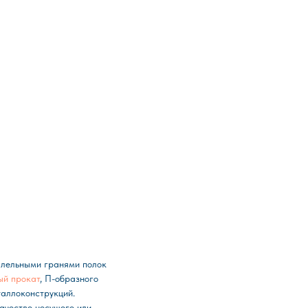
ллельными гранями полок
ый прокат
, П-образного
таллоконструкций.
ачестве несущего или