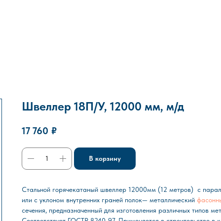
Швеллер 18П/У, 12000 мм, м/д
17 760
₽
В корзину
Стальной горячекатаный швеллер 12000мм (12 метров) с пара
или с уклоном внутренних граней полок— металлический
фасонн
сечения, предназначенный для изготовления различных типов ме
Соответствует ГОСТР 8240-97. Применяется в строительстве в к