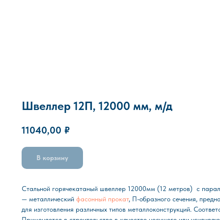
Швеллер 12П, 12000 мм, м/д
11040,00
₽
В корзину
Стальной горячекатаный швеллер 12000мм (12 метров) с пара
— металлический
фасонный прокат
, П-образного сечения, предн
для изготовления различных типов металлоконструкций. Соответ
Применяется в строительстве в качестве несущего или усилива