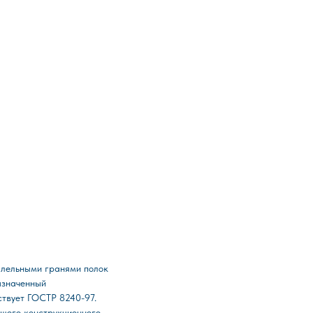
ллельными гранями полок
азначенный
ствует ГОСТР 8240-97.
ющего конструкционного