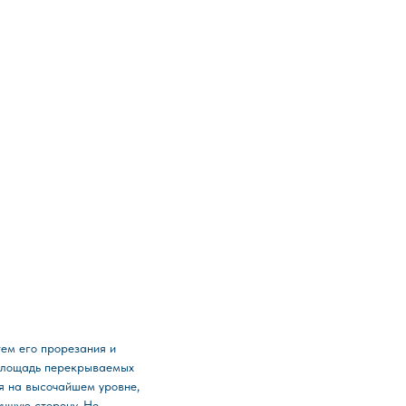
тем его прорезания и
 площадь перекрываемых
я на высочайшем уровне,
учшую сторону. Не